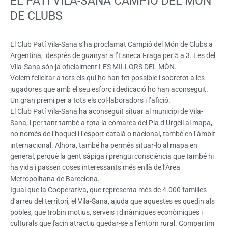
EL PATÍ VILA-SANA CAMPIÓ DEL MÓN
DE CLUBS
El Club Patí Vila-Sana s’ha proclamat Campió del Món de Clubs a
Argentina, desprès de guanyar a l’Esneca Fraga per 5 a 3. Les del
Vila-Sana són ja oficialment LES MILLORS DEL MÓN.
Volem felicitar a tots els qui ho han fet possible i sobretot a les
jugadores que amb el seu esforç i dedicació ho han aconseguit.
Un gran premi per a tots els col·laboradors i l’afició.
El Club Patí Vila-Sana ha aconseguit situar al municipi de Vila-
Sana, i per tant també a tota la comarca del Pla d’Urgell al mapa,
no només de l’hoquei i l’esport català o nacional, també en l’àmbit
internacional. Alhora, també ha permès situar-lo al mapa en
general, perquè la gent sàpiga i prengui consciència que també hi
ha vida i passen coses interessants més enllà de l’Àrea
Metropolitana de Barcelona.
Igual que la Cooperativa, que representa més de 4.000 famílies
d’arreu del territori, el Vila-Sana, ajuda que aquestes es quedin als
pobles, que trobin motius, serveis i dinàmiques econòmiques i
culturals que facin atractiu quedar-se a l’entorn rural. Compartim