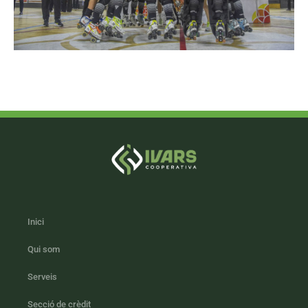
Inici
Qui som
Serveis
Secció de crèdit