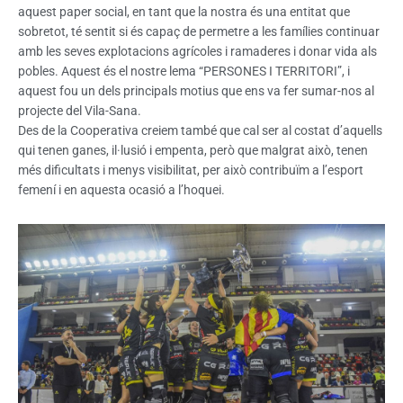
aquest paper social, en tant que la nostra és una entitat que
sobretot, té sentit si és capaç de permetre a les famílies continuar
amb les seves explotacions agrícoles i ramaderes i donar vida als
pobles. Aquest és el nostre lema “PERSONES I TERRITORI”, i
aquest fou un dels principals motius que ens va fer sumar-nos al
projecte del Vila-Sana.
Des de la Cooperativa creiem també que cal ser al costat d’aquells
qui tenen ganes, il·lusió i empenta, però que malgrat això, tenen
més dificultats i menys visibilitat, per això contribuïm a l’esport
femení i en aquesta ocasió a l’hoquei.