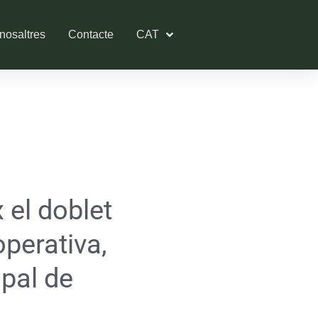
nosaltres
Contacte
CAT
 el doblet
operativa,
ipal de