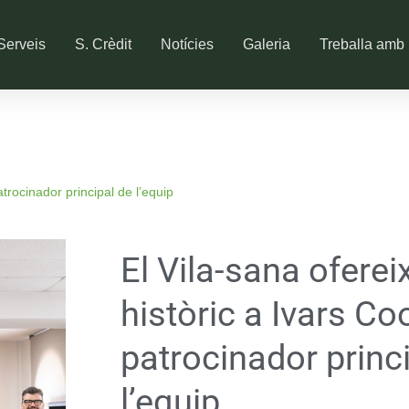
Serveis
S. Crèdit
Notícies
Galeria
Treballa amb 
atrocinador principal de l’equip
El Vila-sana ofereix
històric a Ivars Co
patrocinador princ
l’equip