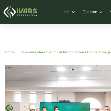
Vés
al
Inici
Qui som
contingut
Home
-
El Vila-sana ofereix el doblet històric a Ivars Cooperativa, p