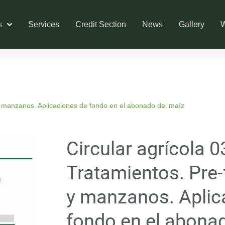
s
Services
Credit Section
News
Gallery
W
 y manzanos. Aplicaciones de fondo en el abonado del maíz
Circular agrícola 
Tratamientos. Pre-f
y manzanos. Aplic
fondo en el abona