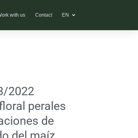
ork with us
Contact
EN
03/2022
loral perales
aciones de
do del maíz