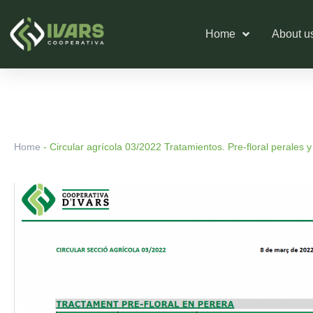
Skip
to
Home
About u
content
Home
-
Circular agrícola 03/2022 Tratamientos. Pre-floral perales