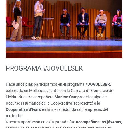
PROGRAMA #JOVULLSER
Hace unos días participamos en el programa
#JOVULLSER
,
celebrado en Mollerussa junto con la Cámara de Comercio de
Lleida. Nuestra compañera
Montse Camps
, del equipo de
Recursos Humanos de la Cooperativa, representó a la
Cooperativa d’Ivars
en la mesa redonda con empresas del
territorio.
Nuestra aportación en esta jornada fue
acompañar a los jóvenes
,