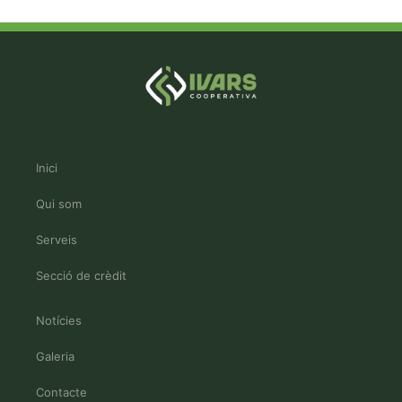
Inici
Qui som
Serveis
Secció de crèdit
Notícies
Galeria
Contacte