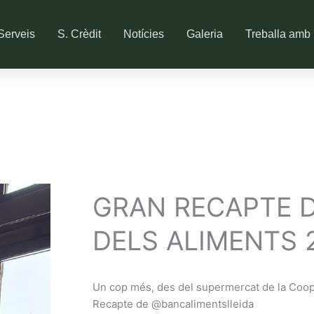
Serveis
S. Crèdit
Notícies
Galeria
Treballa amb 
GRAN RECAPTE 
DELS ALIMENTS 
Un cop més, des del supermercat de la Coope
Recapte de @bancalimentslleida