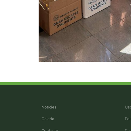
Notícies
Uso
Galeria
Pol
Contacte
Can