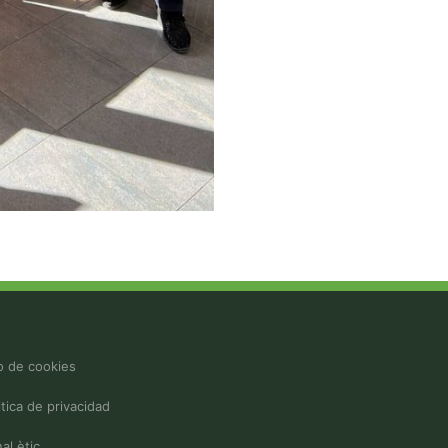
 de cookies
itica de privacidad
al ètic