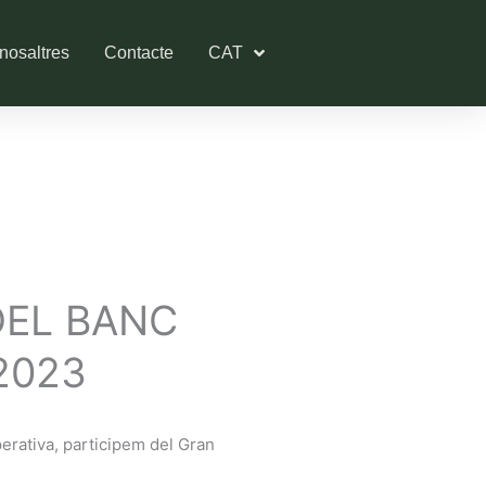
nosaltres
Contacte
CAT
DEL BANC
2023
rativa, participem del Gran