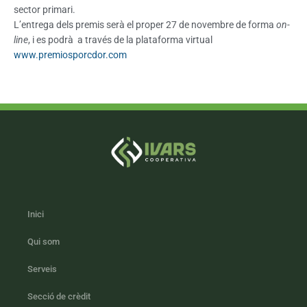
sector primari.
L’entrega dels premis serà el proper 27 de novembre de forma
on-
line
, i es podrà a través de la plataforma virtual
www.premiosporcdor.com
Inici
Qui som
Serveis
Secció de crèdit