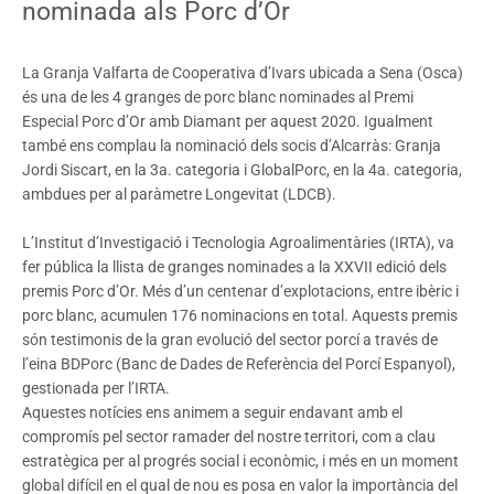
nominada als Porc d’Or
La Granja Valfarta de Cooperativa d’Ivars ubicada a Sena (Osca)
és una de les 4 granges de porc blanc nominades al Premi
Especial Porc d’Or amb Diamant per aquest 2020. Igualment
també ens complau la nominació dels socis d’Alcarràs: Granja
Jordi Siscart, en la 3a. categoria i GlobalPorc, en la 4a. categoria,
ambdues per al paràmetre Longevitat (LDCB).
L’Institut d’Investigació i Tecnologia Agroalimentàries (IRTA), va
fer pública la llista de granges nominades a la XXVII edició dels
premis Porc d’Or. Més d’un centenar d’explotacions, entre ibèric i
porc blanc, acumulen 176 nominacions en total. Aquests premis
són testimonis de la gran evolució del sector porcí a través de
l’eina BDPorc (Banc de Dades de Referència del Porcí Espanyol),
gestionada per l’IRTA.
Aquestes notícies ens animem a seguir endavant amb el
compromís pel sector ramader del nostre territori, com a clau
estratègica per al progrés social i econòmic, i més en un moment
global difícil en el qual de nou es posa en valor la importància del