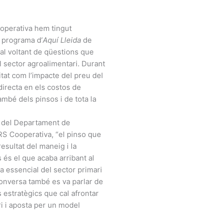
ooperativa hem tingut
l programa d’
Aquí Lleida
de
al voltant de qüestions que
l sector agroalimentari. Durant
itat com l’impacte del preu del
directa en els costos de
mbé dels pinsos i de tota la
r del Departament de
ARS Cooperativa, “el pinso que
esultat del maneig i la
 és el que acaba arribant al
a essencial del sector primari
 conversa també es va parlar de
s estratègics que cal afrontar
ri i aposta per un model