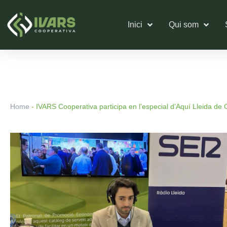
Vés
al
Inici
Qui som
contingut
Home
-
IVARS Cooperativa participa en l’especial d’Aquí Lleida de