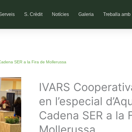
Serveis
S. Crèdit
Notícies
Galeria
Treballa amb 
 Cadena SER a la Fira de Mollerussa
IVARS Cooperativa
en l’especial d’Aq
Cadena SER a la F
Mollerussa