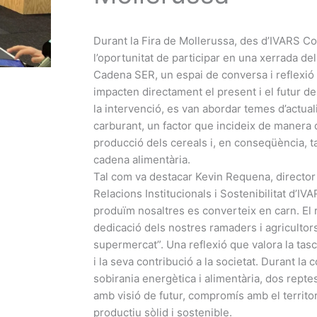
Durant la Fira de Mollerussa, des d’IVARS C
l’oportunitat de participar en una xerrada de
Cadena SER, un espai de conversa i reflexió 
impacten directament el present i el futur de
la intervenció, es van abordar temes d’actual
carburant, un factor que incideix de manera 
producció dels cereals i, en conseqüència, ta
cadena alimentària.
Tal com va destacar Kevin Requena, directo
Relacions Institucionals i Sostenibilitat d’IV
produïm nosaltres es converteix en carn. El r
dedicació dels nostres ramaders i agricultors
supermercat”. Una reflexió que valora la tasc
i la seva contribució a la societat. Durant la
sobirania energètica i alimentària, dos repte
amb visió de futur, compromís amb el territo
productiu sòlid i sostenible.