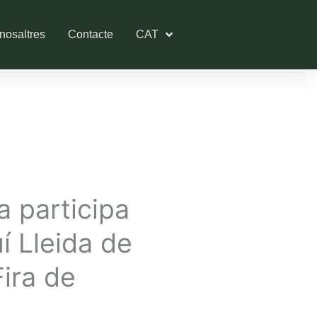
nosaltres
Contacte
CAT
 participa
uí Lleida de
ira de