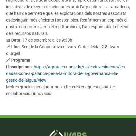
l’agricultura. Des de la Cooperativa sempre estem al costat de les
iniciatives de recerca relacionades amb l’agricultura i la ramaderia,
que han de permetre que les explotacions dels nostres associats
esdevinguin més eficients i sostenibles. Reafirmem un cop més el
nostre compromís amb el medi ambient, l’ús responsable i eficient
dels recursos naturals.
📅
Data:
17 de setembre a les 9:30h
📍
Lloc:
Seu de la Cooperativa d’Ivars. C. de Lleida, 2-8. Ivars
d’Urgell
🔗
Programa
i
Inscripcions:
https://agrotech.upc.edu/ca/esdeveniments/les-
dades-com-a-palanca-per-a-la-millora-de-la-governanca-i-la-
gestio-de-laigua/view
Moltes gràcies per ajudar-nos a fer créixer aquest espai de
col·laboració i innovació!