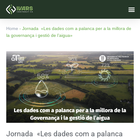
Vés
M
al
contingut
Home
-
Jornada «Les dades com a palanca per a la millora de
la governança i gestió de l’aigua»
Jornada «Les dades com a palanca