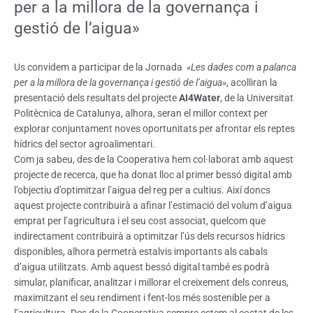
per a la millora de la governança i
gestió de l’aigua»
Us convidem a participar de la Jornada
«Les dades com a palanca
per a la millora de la governança i gestió de l’aigua»
, acolliran la
presentació dels resultats del projecte
AI4Water
, de la Universitat
Politècnica de Catalunya, alhora, seran el millor context per
explorar conjuntament noves oportunitats per afrontar els reptes
hídrics del sector agroalimentari.
Com ja sabeu, des de la Cooperativa hem col·laborat amb aquest
projecte de recerca, que ha donat lloc al primer bessó digital amb
l’objectiu d’optimitzar l’aigua del reg per a cultius. Així doncs
aquest projecte contribuirà a afinar l’estimació del volum d’aigua
emprat per l’agricultura i el seu cost associat, quelcom que
indirectament contribuirà a optimitzar l’ús dels recursos hídrics
disponibles, alhora permetrà estalvis importants als cabals
d’aigua utilitzats. Amb aquest bessó digital també es podrà
simular, planificar, analitzar i millorar el creixement dels conreus,
maximitzant el seu rendiment i fent-los més sostenible per a