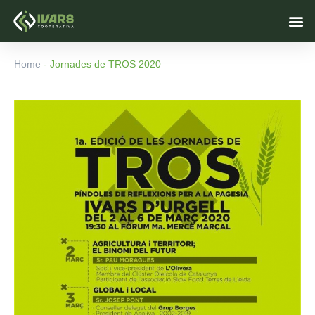
Vés
M
al
contingut
Home
-
Jornades de TROS 2020