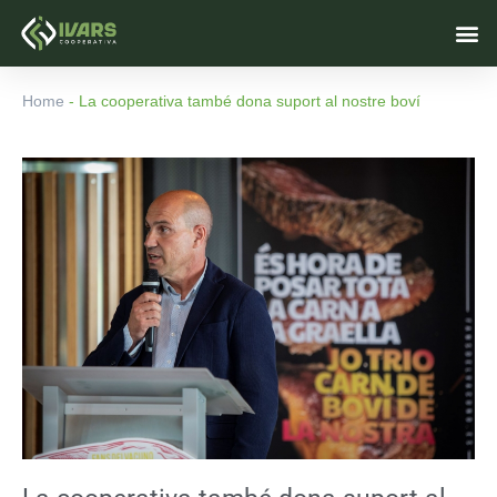
Vés
M
al
contingut
Home
-
La cooperativa també dona suport al nostre boví