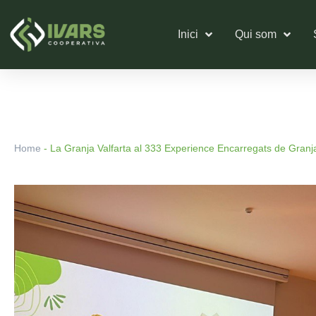
Vés
al
Inici
Qui som
contingut
Home
-
La Granja Valfarta al 333 Experience Encarregats de Gran