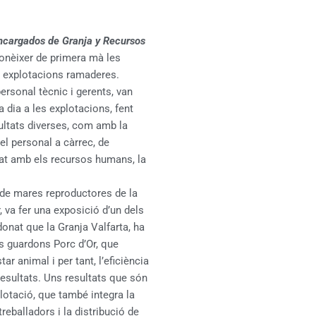
ncargados de Granja y Recursos
onèixer de primera mà les
s explotacions ramaderes.
personal tècnic i gerents, van
a dia a les explotacions, fent
ultats diverses, com amb la
el personal a càrrec, de
onat amb els recursos humans, la
 de mares reproductores de la
, va fer una exposició d’un dels
donat que la Granja Valfarta, ha
s guardons Porc d’Or, que
tar animal i per tant, l’eficiència
resultats. Uns resultats que són
plotació, que també integra la
eballadors i la distribució de