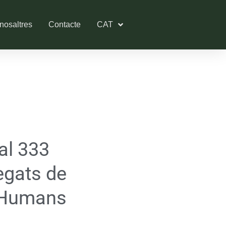
nosaltres
Contacte
CAT
al 333
egats de
s Humans