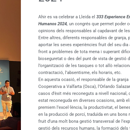
Ahir es va celebrar a Lleida el
333 Experience E
Humanos 2024,
un congrés que permet poder c
opinions dels responsables al capdavant de le
Entre altres, diferents responsables de granja, 
aportar les seves experiències fruit del seu dia 
front a problemes de tota mena i superant dific
bioseguretat o des del punt de vista de gestió d
l’organització de les tasques o tot allò relaci
contractació, l’absentisme, els horaris, etc.
En aquesta ocasió, el responsable de la granja
Cooperativa a Valfarta (Osca), l’Orlando Salazar
casos d’èxit més reconeguts a nivell nacional, 
estat reconeguda en diverses ocasions, amb el
premiem l’excel·lència, la productivitat, el benes
en la producció de porcí, traduïda en uns bons 
fruit d’una molt bona gestió transversal de l’ex
gestió dels recursos humans, la formació dels tr