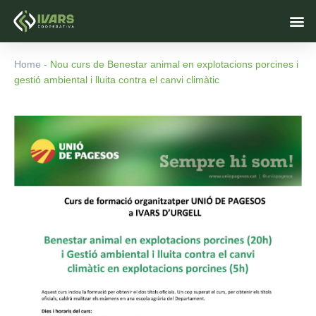
Vés
M
al
contingut
Home
-
Nou curs de Benestar animal en explotacions porcines i
gestió ambiental i lluita contra el canvi climàtic