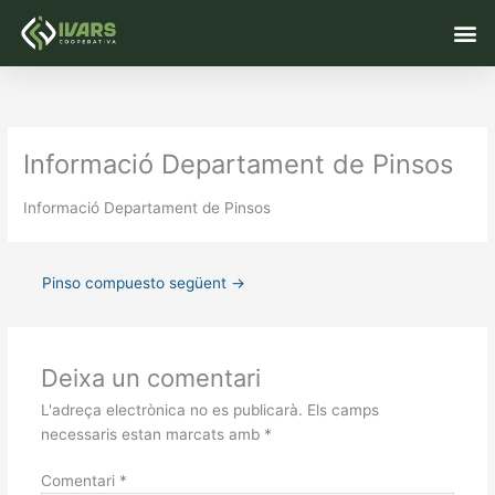
Vés
M
al
contingut
Informació Departament de Pinsos
Informació Departament de Pinsos
Pinso compuesto següent
→
Deixa un comentari
L'adreça electrònica no es publicarà.
Els camps
necessaris estan marcats amb
*
Comentari
*