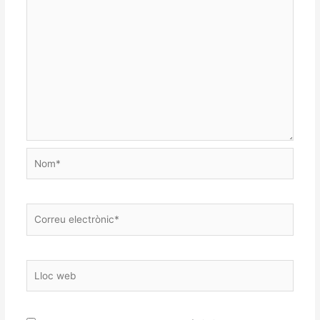
Nom*
Correu
electrònic*
Lloc
web