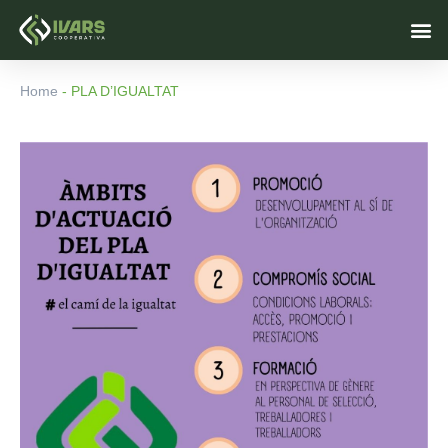
Vés
M
al
contingut
Home
-
PLA D’IGUALTAT