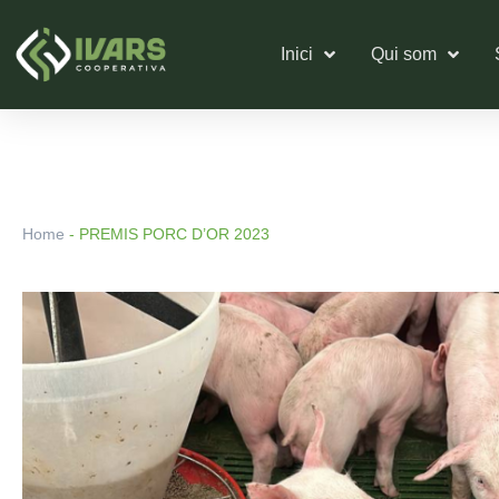
Vés
al
Inici
Qui som
contingut
Home
-
PREMIS PORC D’OR 2023