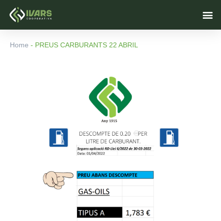
Vés
M
al
contingut
Home
-
PREUS CARBURANTS 22 ABRIL