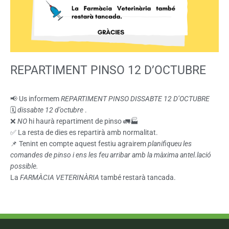
REPARTIMENT PINSO 12 D’OCTUBRE
📢 Us informem
REPARTIMENT PINSO DISSABTE 12 D’OCTUBRE
🗓️
dissabte 12 d’octubre
.
❌
NO
hi haurà repartiment de pinso 🚛🏭
✅ La resta de dies es repartirà amb normalitat.
📌 Tenint en compte aquest festiu agrairem
planifiqueu les
comandes de pinso i ens les feu arribar amb la màxima antel.lació
possible.
La
FARMÀCIA VETERINÀRIA
també restarà tancada.