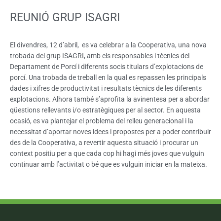
REUNIÓ GRUP ISAGRI
El divendres, 12 d’abril, es va celebrar a la Cooperativa, una nova
trobada del grup ISAGRI, amb els responsables i tècnics del
Departament de Porcí i diferents socis titulars d’explotacions de
porcí. Una trobada de treball en la qual es repassen les principals
dades i xifres de productivitat i resultats tècnics de les diferents
explotacions. Alhora també s’aprofita la avinentesa per a abordar
qüestions rellevants i/o estratègiques per al sector. En aquesta
ocasió, es va plantejar el problema del relleu generacional i la
necessitat d’aportar noves idees i propostes per a poder contribuir
des de la Cooperativa, a revertir aquesta situació i procurar un
context positiu per a que cada cop hi hagi més joves que vulguin
continuar amb l’activitat o bé que es vulguin iniciar en la mateixa.