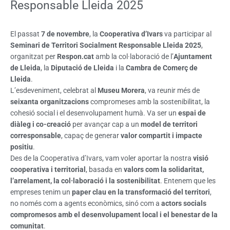
Responsable Lleida 2025
El passat
7 de novembre
, la
Cooperativa d’Ivars
va participar al
Seminari de Territori Socialment Responsable Lleida 2025
,
organitzat per
Respon.cat
amb la col·laboració de l’
Ajuntament
de Lleida
, la
Diputació de Lleida
i la
Cambra de Comerç de
Lleida
.
L’esdeveniment, celebrat al
Museu Morera
, va reunir més de
seixanta organitzacions
compromeses amb la sostenibilitat, la
cohesió social i el desenvolupament humà. Va ser un
espai de
diàleg i co-creació
per avançar cap a un
model de territori
corresponsable
, capaç de generar
valor compartit i impacte
positiu
.
Des de la Cooperativa d’Ivars, vam voler aportar la nostra
visió
cooperativa i territorial
, basada en
valors com la solidaritat,
l’arrelament, la col·laboració i la sostenibilitat
. Entenem que les
empreses tenim un
paper clau en la transformació del territori
,
no només com a agents econòmics, sinó com a
actors socials
compromesos amb el desenvolupament local i el benestar de la
comunitat
.