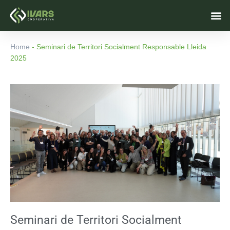
Vés
M
al
contingut
Home
-
Seminari de Territori Socialment Responsable Lleida
2025
Seminari de Territori Socialment