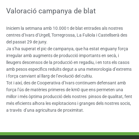
Valoració campanya de blat
Iniciem la setmana amb 10.000 t de blat entrades als nostres
centres d’Ivars d’Urgell, Torregrossa, La Fuliola i Castellserà des
del passat 29 de juny.
Ja s’ha superat el pic de campanya, que ha estat enguany força
irregular amb augments de producció importants en secà, i
lleugers descensos de la producció en regadiu, i en tots els casos
amb pesos específics reduïts degut a una meteorologia d’extrems
i força canviant al llarg de l’evolució del cultiu.
Tot i així, des de Cooperativa d’Ivars continuem defensant amb
força l’ús de matèries primeres de km0 que ens permeten una
millor i més òptima producció dels nostres pinsos de qualitat, fent
més eficients alhora les explotacions i granges dels nostres socis,
a través d’una agricultura de proximitat.