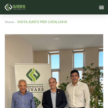
Vés
M
al
contingut
Home
-
VISITA JUNTS PER CATALUNYA