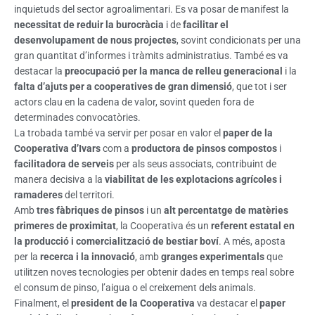
inquietuds del sector agroalimentari. Es va posar de manifest la
necessitat de reduir la burocràcia
i de
facilitar el
desenvolupament de nous projectes
, sovint condicionats per una
gran quantitat d’informes i tràmits administratius. També es va
destacar la
preocupació per la manca de relleu generacional
i la
falta d’ajuts per a cooperatives de gran dimensió
, que tot i ser
actors clau en la cadena de valor, sovint queden fora de
determinades convocatòries.
La trobada també va servir per posar en valor el
paper de la
Cooperativa d’Ivars
com a
productora de pinsos compostos
i
facilitadora de serveis
per als seus associats, contribuint de
manera decisiva a la
viabilitat de les explotacions agrícoles i
ramaderes
del territori.
Amb
tres fàbriques de pinsos
i un
alt percentatge de matèries
primeres de proximitat
, la Cooperativa és un
referent estatal en
la producció i comercialització de bestiar boví
. A més, aposta
per la
recerca i la innovació
, amb
granges experimentals
que
utilitzen noves tecnologies per obtenir dades en temps real sobre
el consum de pinso, l’aigua o el creixement dels animals.
Finalment, el
president de la Cooperativa
va destacar el
paper