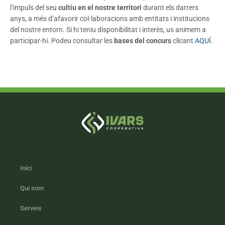
l’impuls del seu
cultiu en el nostre territori
durant els darrers
anys, a més d’afavorir col·laboracions amb entitats i institucions
del nostre entorn. Si hi teniu disponibilitat i interès, us animem a
participar-hi. Podeu consultar les
bases del concurs
clicant
AQUÍ
.
Inici
Qui som
Serveis