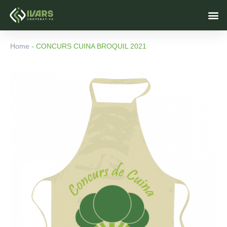
Vés
M
al
contingut
Home
-
CONCURS CUINA BROQUIL 2021