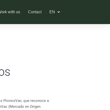
ork with us
Contact
EN
IOS
ios PronosVac, que reconoce a
nVac (Mercado en Origen