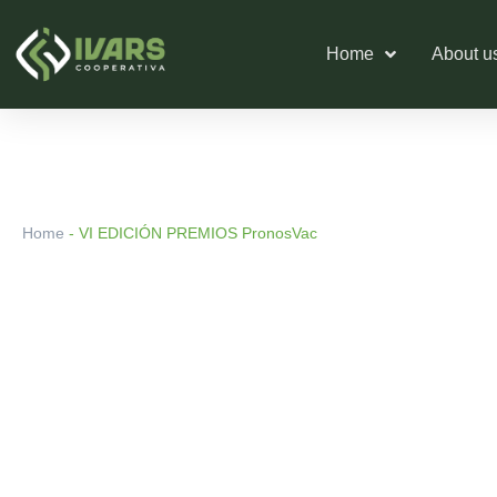
Skip
to
Home
About u
content
Home
-
VI EDICIÓN PREMIOS PronosVac