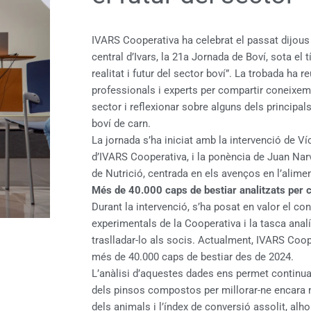
IVARS Cooperativa ha celebrat el passat dijous 
central d’Ivars, la 21a Jornada de Boví, sota el t
realitat i futur del sector boví”. La trobada ha 
professionals i experts per compartir coneixemen
sector i reflexionar sobre alguns dels principal
boví de carn.
La jornada s’ha iniciat amb la intervenció de Víc
d’IVARS Cooperativa, i la ponència de Juan Nar
de Nutrició, centrada en els avenços en l’ali
Més de 40.000 caps de bestiar analitzats per c
Durant la intervenció, s’ha posat en valor el c
experimentals de la Cooperativa i la tasca anal
traslladar-lo als socis. Actualment, IVARS Coo
més de 40.000 caps de bestiar des de 2024.
L’anàlisi d’aquestes dades ens permet continua
dels pinsos compostos per millorar-ne encara m
dels animals i l’índex de conversió assolit, alh