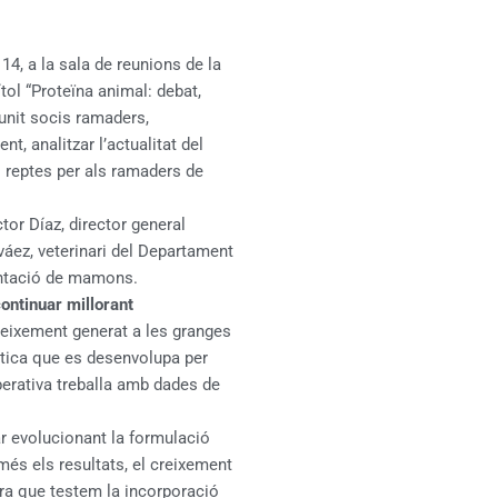
14, a la sala de reunions de la
ítol “Proteïna animal: debat,
reunit socis ramaders,
t, analitzar l’actualitat del
s reptes per als ramaders de
tor Díaz, director general
váez, veterinari del Departament
mentació de mamons.
ontinuar millorant
oneixement generat a les granges
ítica que es desenvolupa per
perativa treballa amb dades de
r evolucionant la formulació
és els resultats, el creixement
ora que testem la incorporació