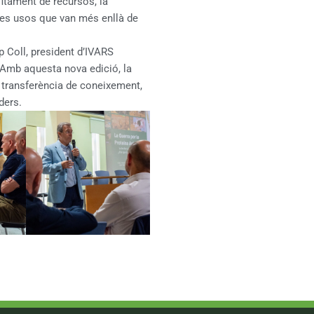
fitament de recursos, la
altres usos que van més enllà de
p Coll, president d’IVARS
. Amb aquesta nova edició, la
transferència de coneixement,
ders.