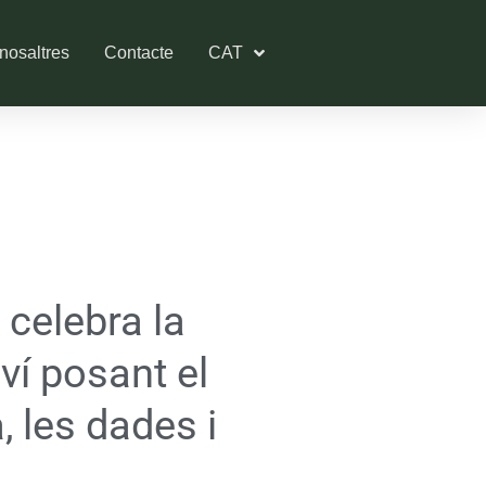
nosaltres
Contacte
CAT
celebra la
í posant el
, les dades i