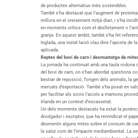
de productes alternatius més sostenibles.
També s’ha destacat que l’augment de proteïna
millora en el creixement mitjà diari, i s’ha inci
en moments crítics com el deslletament o l’ar
granja. En aquest àmbit, també s’ha fet referènc
Inglada, una instal·lació clau dins l’aposta de l
aplicada.
Reptes del boví de carn i desmuntatge de mites
La jornada ha continuat amb una taula rodona de
del boví de carn, on s’han abordat qüestions com
bestiar de reposició, l’origen dels animals, la g
mercats d’exportació. També s’ha posat en valo
per facilitar als socis l’accés a mamons proc
Irlanda en un context d’escassetat.
Un dels moments destacats ha estat la ponència
divulgador i escriptor, que ha reivindicat el pap
desmentir alguns mites sobre el consum de carn
la salut com de l’impacte mediambiental. La s