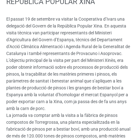
REPÚBLICA POPULAR XINA
El passat 19 de setembre va visitar la Cooperativa d’Ivars una
delegació del Govern de la República Popular Xina. En aquesta
visita tècnica van participar representants del Ministeri
d’Agricultura del Govern d’Espanya, tècnics del Departament
d’Acció Climàtica Alimentació i Agenda Rural de la Generalitat de
Catalunya i també representants de Provacuno i Asoprovac.
L’objectiu principal de la visita per part del Ministeri Xinès, era
poder obtenir informació sobre els processos de producció dels
pinsos, la traçabilitat de les matèries primeres i pinsos, els
paràmetres de sanitat i benestar animal que s’apliquen a les
plantes de producció de pinsos i les granges de bestiar boví a
Espanya amb la voluntat d’homologar el mercat Espanyol per a
poder exportar carn a la Xina, com ja passa des de fa uns anys
amb la carn de porc.
La jornada va comptar amb la visita a la fàbrica de pinsos
compostos de Torregrossa, una planta especialitzada en la
fabricació de pinsos per a bestiar boví, amb una producció anual
de més de 120.000 tones de pinsos compostos, amb matèries