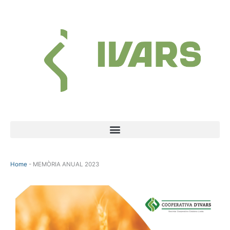
Vés
al
contingut
Menu
Home
-
MEMÒRIA ANUAL 2023